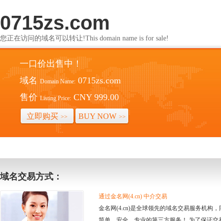
0715zs.com
您正在访问的域名可以转让!This domain name is for sale!
一口价出售中！
域名
0715zs.com
Domain Name:
售价
CNY 999.00
Listing Price:
立即购买
BUY NOW
>>
>>
域名交易方式：
通过金名网(4.cn) 中介交易
金名网(4.cn)是全球领先的域名交易服务机
简单、安全、专业的第三方服务！ 为了保证交