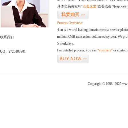
具体交易流程可
“点击这里”
查看或咨询support@
我要购买
>>
Process Overview:
4.cn is a world leading domain escrow service plat
million RMB transaction volume every year. We promi
联系我们
5 workdays.
For detailed process, you can
“visit here”
or contact
QQ：2726103981
BUY NOW
>>
Copyright © 1998 -2025 www